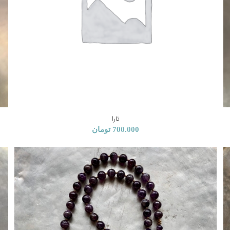
تارا
700.000
تومان