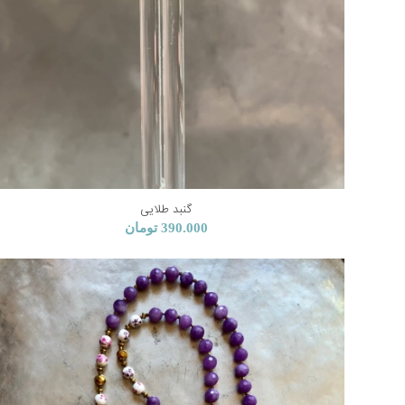
گنبد طلایی
390.000
تومان