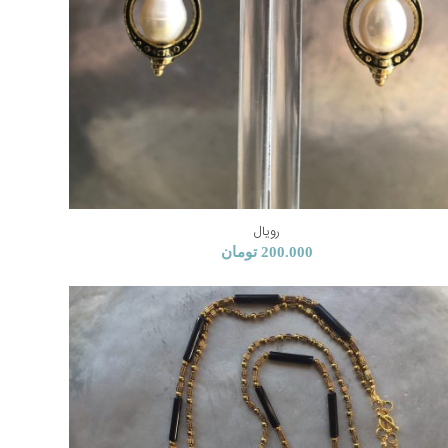
رویال
200.000
تومان