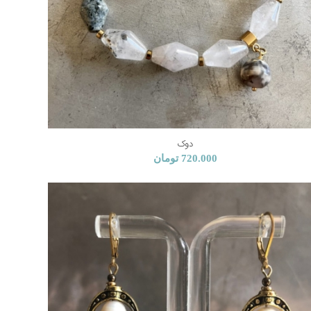
دوک
720.000
تومان