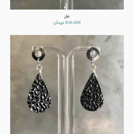
نعل
850.000
تومان