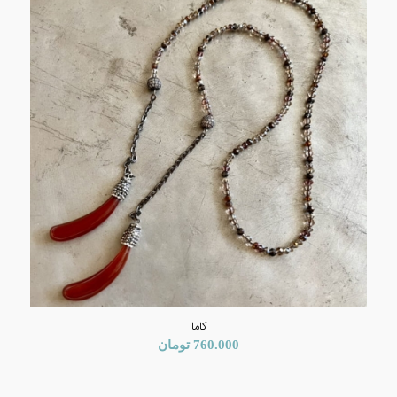
کاما
760.000
تومان