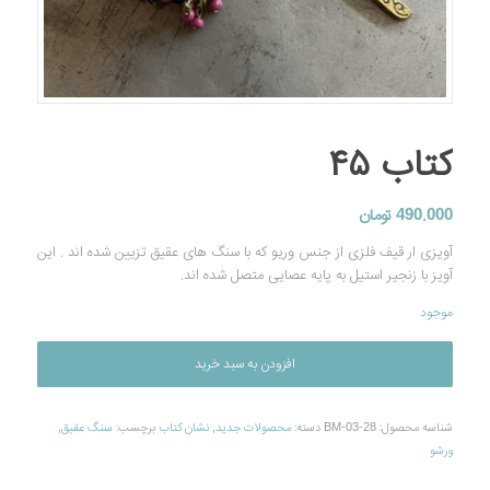
کتاب ۴۵
490.000
تومان
آویزی ار قیف فلزی از جنس وریو که با سنگ های عقیق تزیین شده اند . این
آویز با زنجیر استیل به پایه عصایی متصل شده اند.
موجود
افزودن به سبد خرید
شناسه محصول:
BM-03-28
دسته:
محصولات جديد
,
نشان کتاب
برچسب:
سنگ عقیق
,
ورشو